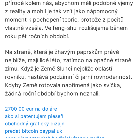
přírodě kolem nás, abychom měli podobné vjemy
z reality a mohli je tak vzít jako nápomocný
moment k pochopení teorie, protože z pocitů
vlastně vzešla. Ve feng-shui rozlišujeme během
roku pět ročních období.
Na straně, která je žhavým paprskům právě
nejblíže, mají lidé léto, zatímco na opačné straně
zimu. Když je Země Slunci nejblíže oblastí
rovníku, nastává podzimní či jarní rovnodennost.
Kdyby Země rotovala napřímená jako svíčka,
žádná roční období bychom neznali.
2700 00 eur na doláre
ako si patentujem pieseň
obchodný grafický dizajn
predať bitcoin paypal uk