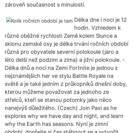
zároveň současnost s minulostí.
Délka dne i noci je 12
hodin. Vzhledem k
různé oběžné rychlosti Země kolem Slunce a
sklonu zemské osy je délka trvání ročních období
různá pro obyvatele severní polokoule (jaro a
léto delší než podzim a zima) a jižní polokoule. -
Délka dnů a nocí na Zemi Fortnite je jednou z
nejznámějších her ve stylu Battle Royale na
světě a je také jedním z průkopníků dnešní doby,
kterou můžeme považovat za jednoho ze
střelců, kteří se stanou potomky jako něco
nanejvýš důležitého. (Czech) Join Paxi as he
explores why we have day and night, and learn
why the Earth has seasons. Nyní je zimní
období, dopřejte si čas stáhnout se a vytvořit