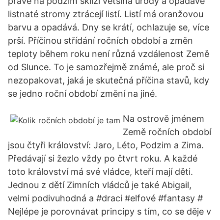
právě na podzim sklízí většina úrody a opadavé
listnaté stromy ztrácejí listí. Listí má oranžovou
barvu a opadává. Dny se krátí, ochlazuje se, více
prší. Příčinou střídání ročních období a změn
teploty během roku není různá vzdálenost Země
od Slunce. To je samozřejmě známé, ale proč si
nezopakovat, jaká je skutečná příčina stavů, kdy
se jedno roční období změní na jiné.
Na ostrově jménem
Země ročních období
jsou čtyři království: Jaro, Léto, Podzim a Zima.
Předávají si žezlo vždy po čtvrt roku. A každé
toto království má své vládce, kteří mají děti.
Jednou z dětí Zimních vládců je také Abigail,
velmi podivuhodná a #draci #elfové #fantasy #
Nejlépe je porovnávat principy s tím, co se děje v