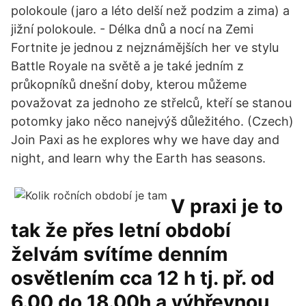
polokoule (jaro a léto delší než podzim a zima) a
jižní polokoule. - Délka dnů a nocí na Zemi
Fortnite je jednou z nejznámějších her ve stylu
Battle Royale na světě a je také jedním z
průkopníků dnešní doby, kterou můžeme
považovat za jednoho ze střelců, kteří se stanou
potomky jako něco nanejvýš důležitého. (Czech)
Join Paxi as he explores why we have day and
night, and learn why the Earth has seasons.
V praxi je to
tak že přes letní období
želvám svítíme denním
osvětlením cca 12 h tj. př. od
6.00 do 18.00h a výhřevnou