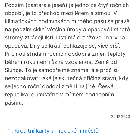
Podzim (zastarale jeseň) je jedno ze čtyř ročních
období, je to přechod mezi létem a zimou. V
klimatických podmínkách mírného pásu se právě
na podzim sklízí většina úrody a opadavé listnaté
stromy ztrácejí listí. Listí má oranžovou barvu a
opadává. Dny se krátí, ochlazuje se, více prší.
Příčinou střídání ročních období a změn teploty
během roku není různá vzdálenost Země od
Slunce. To je samozřejmě známé, ale proč si
nezopakovat, jaká je skutečná příčina stavů, kdy
se jedno roční období změní na jiné. Česká
republika je umístěna v mírném podnebním
pásmu.
24.12.2020
Kreditní karty v mexickém městě