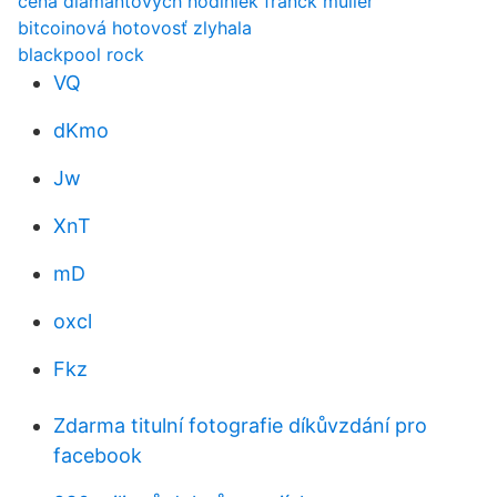
cena diamantových hodiniek franck muller
bitcoinová hotovosť zlyhala
blackpool rock
VQ
dKmo
Jw
XnT
mD
oxcl
Fkz
Zdarma titulní fotografie díkůvzdání pro
facebook