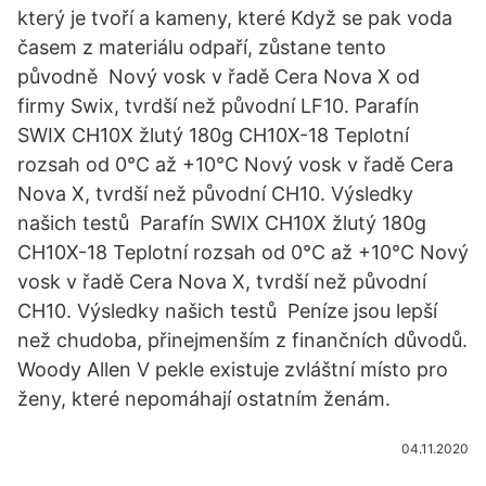
který je tvoří a kameny, které Když se pak voda
časem z materiálu odpaří, zůstane tento
původně Nový vosk v řadě Cera Nova X od
firmy Swix, tvrdší než původní LF10. Parafín
SWIX CH10X žlutý 180g CH10X-18 Teplotní
rozsah od 0°C až +10°C Nový vosk v řadě Cera
Nova X, tvrdší než původní CH10. Výsledky
našich testů Parafín SWIX CH10X žlutý 180g
CH10X-18 Teplotní rozsah od 0°C až +10°C Nový
vosk v řadě Cera Nova X, tvrdší než původní
CH10. Výsledky našich testů Peníze jsou lepší
než chudoba, přinejmenším z finančních důvodů.
Woody Allen V pekle existuje zvláštní místo pro
ženy, které nepomáhají ostatním ženám.
04.11.2020