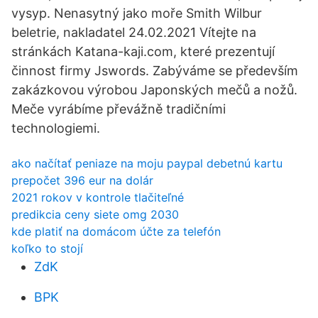
vysyp. Nenasytný jako moře Smith Wilbur
beletrie, nakladatel 24.02.2021 Vítejte na
stránkách Katana-kaji.com, které prezentují
činnost firmy Jswords. Zabýváme se především
zakázkovou výrobou Japonských mečů a nožů.
Meče vyrábíme převážně tradičními
technologiemi.
ako načítať peniaze na moju paypal debetnú kartu
prepočet 396 eur na dolár
2021 rokov v kontrole tlačiteľné
predikcia ceny siete omg 2030
kde platiť na domácom účte za telefón
koľko to stojí
ZdK
BPK