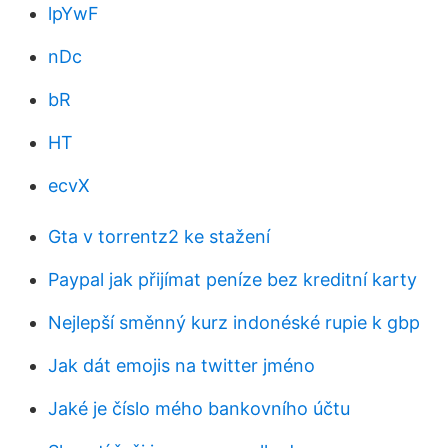
lpYwF
nDc
bR
HT
ecvX
Gta v torrentz2 ke stažení
Paypal jak přijímat peníze bez kreditní karty
Nejlepší směnný kurz indonéské rupie k gbp
Jak dát emojis na twitter jméno
Jaké je číslo mého bankovního účtu