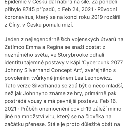
Epidemie v Česku dál nabírá na síle. Za pondělí
přibylo 8745 případů, o Feb 24, 2021 · Původní
koronavirus, který se na konci roku 2019 rozšířil
z Číny, v Česku pomalu mizí.
Jeden z nejlegendárnějších vojenských útvarů na
Zatímco Emma a Regina se snaží dostat z
neznámého světa, ve Storybrooke odhalí
identitu tajemné postavy v kápi 'Cyberpunk 2077
Johnny Silverhand Concept Art', zveřejněno s
povolením tvůrkyně jménem Lea Leonowicz.
Tato verze Silverhanda se zdá být o něco mladší,
než jak Johnnyho známe ze hry, primárně pak
postrádá vousy a má pevnější postavu. Feb 16,
2021 · Průběh onemocnění covid-19 záleží mimo
jiné na množství viru, který se na člověka na
začátku přenese. Stále je proto důležité dbát na