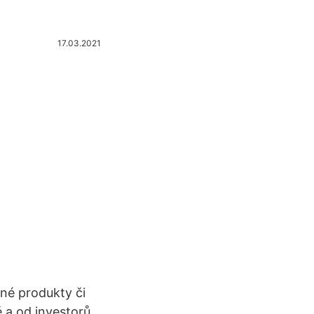
17.03.2021
ané produkty či
 a od investorů