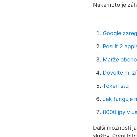
Nakamoto je záh
Google zareg
Posílit 2 appl
Marže obchod
Dovolte mi zí
Token stq
Jak funguje 
8000 jpy v u
Další možností ja
služby. První bi