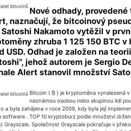
Nové odhady, provedené
t, naznačují, že bitcoinový pse
 Satoshi Nakamoto vytěžil v prv
yptoměny zhruba 1 125 150 BTC v
rd USD. Odhad je založen na teorii
toshi”, jehož autorem je Sergio 
hale Alert stanovil množství Sat
Bitcoin ( ₿ ) je kryptoměna vynalezená 
neznámou osobou nebo skupinou lidí pou
 a byla zahájena v roce 2009, kdy byla její implem
 software . TOP 10 kryptoburz podle množství držen
fo) Grayscale. Společnost Grayscale pokračuje v přek