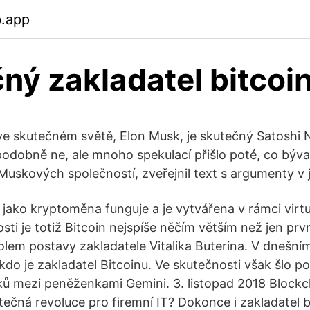
b.app
ný zakladatel bitcoi
ve skutečném světě, Elon Musk, je skutečný Satoshi
odobně ne, ale mnoho spekulací přišlo poté, co býval
Muskových společností, zveřejnil text s argumenty v
 jako kryptoměna funguje a je vytvářena v rámci virt
ti je totiž Bitcoin nejspíše něčím větším než jen prvn
olem postavy zakladatele Vitalika Buterina. V dnešním
do je zakladatel Bitcoinu. Ve skutečnosti však šlo po
ů mezi peněženkami Gemini. 3. listopad 2018 Blockc
tečná revoluce pro firemní IT? Dokonce i zakladatel b