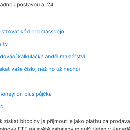
adnou postavou a 24.
istrovat kód pro classdojo
e tv
ování kalkulačka anděl makléřství
skat vaše číslo, než ho už nechci
moneylion plus půjčka
sd
k získat bitcoiny je přijmout je jako platbu za prodáv
tcoinový ETF na světě zahájený minulý týden v Kanadě