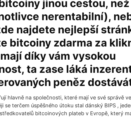
bitcoiny jinou cestou, než
notlivce nerentabilní), ne
de najdete nejlepší strán
e bitcoiny zdarma za klikn
 mají díky vám vysokou
ost, ta zase láká inzerent
zerovaných peněz dostávát
ují hlavně na společnosti, které mají ve své správě v
ěji se terčem úspěšného útoku stal dánský BIPS , jede
tředkovatelů bitcoinových plateb v Evropě, který m