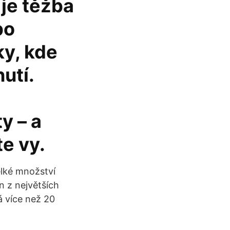
 je těžba
bo
ky, kde
utí.
y – a
e vy.
elké množství
n z největších
á více než 20