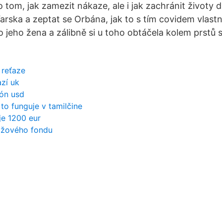
 tom, jak zamezit nákaze, ale i jak zachránit životy 
rska a zeptat se Orbána, jak to s tím covidem vlastně
o jeho žena a zálibně si u toho obtáčela kolem prstů
 reťaze
zí uk
ión usd
 to funguje v tamilčine
je 1200 eur
edžového fondu