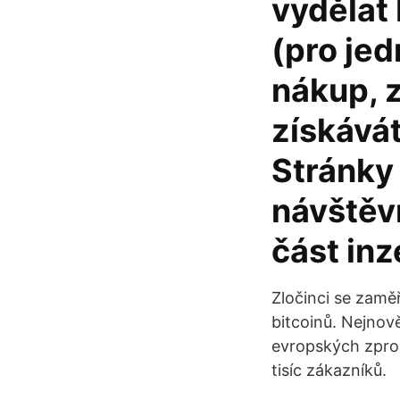
vydělat 
(pro jed
nákup, z
získávát
Stránky
návštěvn
část in
Zločinci se zaměř
bitcoinů. Nejnov
evropských zpros
tisíc zákazníků.