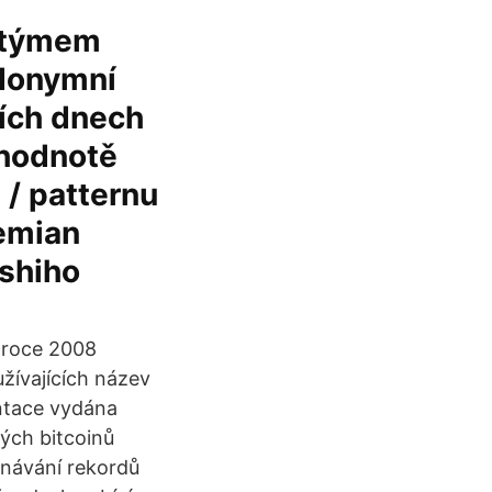
 týmem
udonymní
ních dnech
 hodnotě
 / patternu
Demian
oshiho
v roce 2008
žívajících název
entace vydána
ých bitcoinů
onávání rekordů