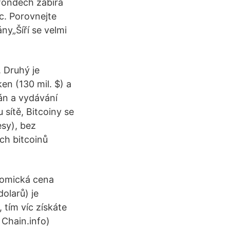
 fondech zabírá
c. Porovnejte
ny„Šíří se velmi
. Druhý je
ken (130 mil. $) a
án a vydávání
sítě, Bitcoiny se
esy), bez
ch bitcoinů
onomická cena
olarů) je
 tím víc získáte
 Chain.info)