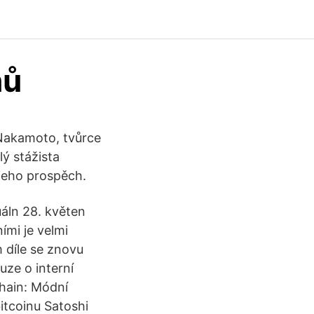
nů
 Nakamoto, tvůrce
ý stážista
 jeho prospěch.
uáln 28. květen
ími je velmi
 díle se znovu
uze o interní
hain: Módní
itcoinu Satoshi