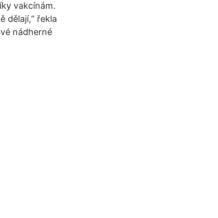
díky vakcínám.
 dělají,“ řekla
 své nádherné