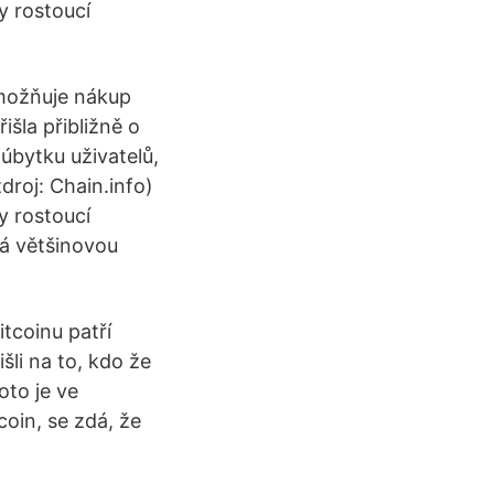
y rostoucí
umožňuje nákup
šla přibližně o
úbytku uživatelů,
droj: Chain.info)
y rostoucí
rá většinovou
tcoinu patří
šli na to, kdo že
oto je ve
coin, se zdá, že