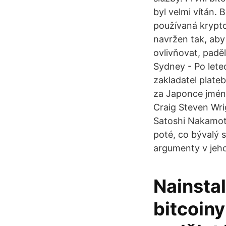
byl velmi vítán. 
používaná krypto
navržen tak, aby 
ovlivňovat, padě
Sydney - Po letec
zakladatel plate
za Japonce jméne
Craig Steven Wri
Satoshi Nakamoto
poté, co bývalý 
argumenty v jeh
Nainstal
bitcoiny