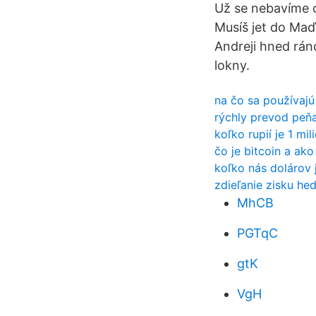
Už se nebavíme o
Musíš jet do Maďa
Andreji hned rán
lokny.
na čo sa používajú
rýchly prevod peňa
koľko rupií je 1 mil
čo je bitcoin a ako
koľko nás dolárov 
zdieľanie zisku h
MhCB
PGTqC
gtK
VgH