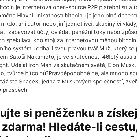
Bitcoin je internetová open-source P2P platební síť a ta
měna.Hlavní unikátností bitcoinu je jeho plná decentr
nikdo, ani autor nebo jiní jednotlivci, skupiny či vlá
lat, zabavovat účty, ovládat peněžní toky nebo způsob
h spekulací, kdo stojí za internetovou měnou bitcoin,
bního systému odhalil svou pravou tvář.Muž, který se 
m Satoši Nakamoto, je ve skutečnosti 46letý austra
ght. Udělal Iron Man ve skutečném světě, Elon Musk,
, tvůrce bitcoinů?Pravděpodobně ne, ale mnoho spek
stážista SpaceX, jedna z Muskových společností, zveře
o prospěch.
ujte si peněženku a získe
 zdarma! Hledáte-li cestu,