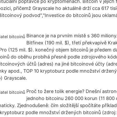
tituciální poptávce po kryptoměnách. Bitcoin v jejích
zici, přičemž Grayscale ho aktuálně drží cca 617 tisí
Bitcoinový podvod","Investice do bitcoinů jsou oklamá
Binance je na prvním místě s 360 miliony
Bitfinex (190 mil. $), třetí překvapivě Kra
Pro (125 mil. $). konečný objem bitcoinů je předem d
coinů do oběhu probíhá přesně podle zdrojového kódu 
bitcoinových účtů (adres) na jiné bitcoinové účty (adr
nky apod., TOP 10 kryptoburz podle množství držený
o) Grayscale.
Proč to žere tolik energie? Dnešní astr
jednoho bitcoinu 260 000 korun (11 800 d
icky. Zjednodušeně: čím složitější spočítáte příklad,
 kryptoburz podle množství držených bitcoinů (zdroj: