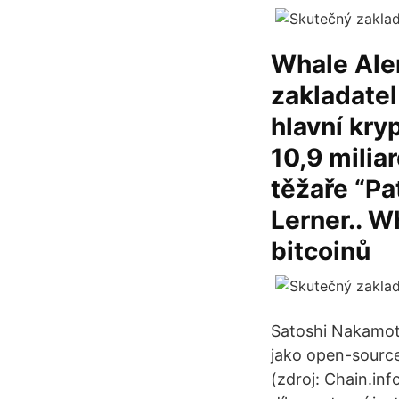
Whale Aler
zakladatel
hlavní kr
10,9 milia
těžaře “Pa
Lerner.. W
bitcoinů
Satoshi Nakamoto
jako open-source
(zdroj: Chain.in