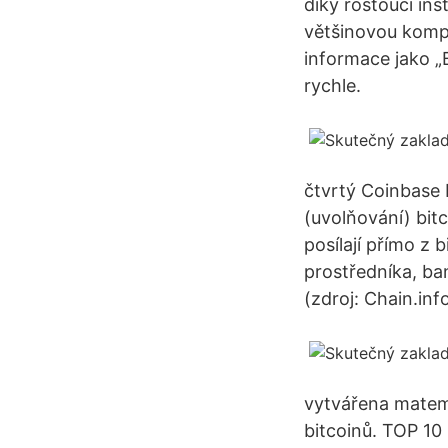
díky rostoucí ins
většinovou kompo
informace jako „
rychle.
čtvrtý Coinbase 
(uvolňování) bit
posílají přímo z 
prostředníka, ba
(zdroj: Chain.inf
vytvářena matemat
bitcoinů. TOP 10