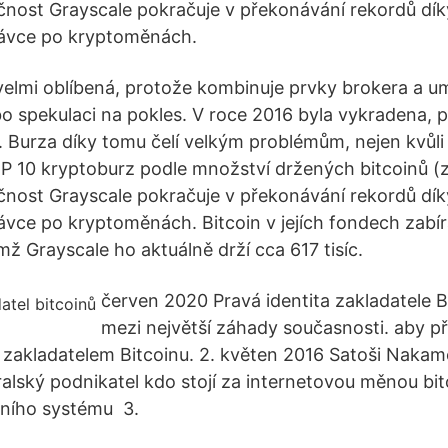
čnost Grayscale pokračuje v překonávání rekordů dík
ptávce po kryptoměnách.
e velmi oblíbená, protože kombinuje prvky brokera a 
 spekulaci na pokles. V roce 2016 byla vykradena, při
. Burza díky tomu čelí velkým problémům, nejen kvůli 
OP 10 kryptoburz podle množství držených bitcoinů (z
čnost Grayscale pokračuje v překonávání rekordů dík
ptávce po kryptoměnách. Bitcoin v jejích fondech zabí
ž Grayscale ho aktuálně drží cca 617 tisíc.
červen 2020 Pravá identita zakladatele Bi
mezi největší záhady současnosti. aby při
i zakladatelem Bitcoinu. 2. květen 2016 Satoši Nakam
alský podnikatel kdo stojí za internetovou měnou bit
bního systému 3.