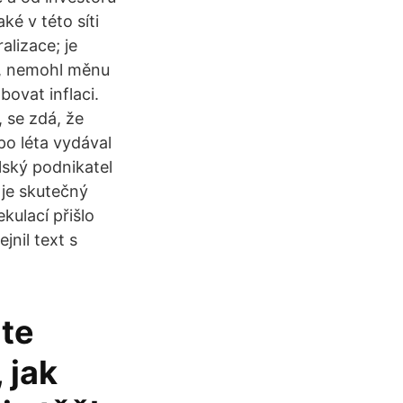
ké v této síti
alizace; je
dy, nemohl měnu
ovat inflaci.
 se zdá, že
po léta vydával
lský podnikatel
 je skutečný
ulací přišlo
jnil text s
jte
 jak