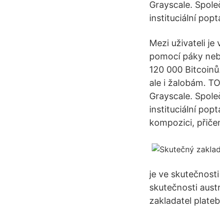
Grayscale. Spole
instituciální po
Mezi uživateli j
pomocí páky nebo
120 000 Bitcoinů
ale i žalobám. T
Grayscale. Spole
instituciální po
kompozici, přičem
je ve skutečnost
skutečnosti austr
zakladatel plate