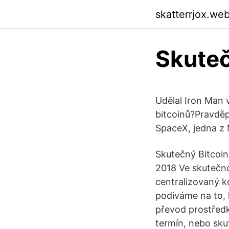
skatterrjox.we
Skuteč
Udělal Iron Man 
bitcoinů?Pravděp
SpaceX, jedna z 
Skutečný Bitcoin
2018 Ve skutečnos
centralizovaný k
podíváme na to, k
převod prostředk
termín, nebo sku