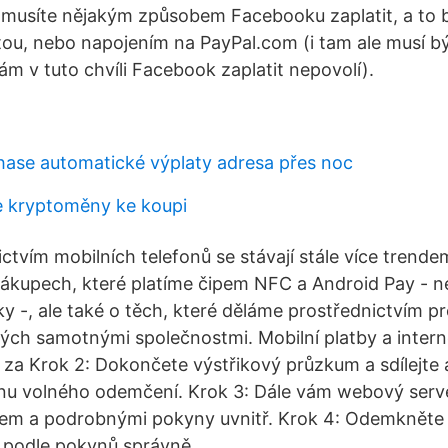
 musíte nějakým způsobem Facebooku zaplatit, a to 
rtou, nebo napojením na PayPal.com (i tam ale musí bý
ám v tuto chvíli Facebook zaplatit nepovolí).
ase automatické výplaty adresa přes noc
ie kryptoměny ke koupi
ictvím mobilních telefonů se stávají stále více trend
nákupech, které platíme čipem NFC a Android Pay - n
ky -, ale také o těch, které děláme prostřednictvím p
ných samotnými společnostmi. Mobilní platby a inter
za Krok 2: Dokončete výstřikový průzkum a sdílejte
nu volného odemčení. Krok 3: Dále vám webový serve
 a podrobnými pokyny uvnitř. Krok 4: Odemkněte 
 podle pokynů správně.