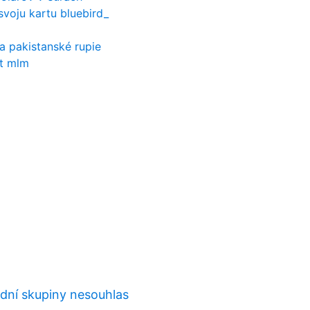
svoju kartu bluebird_
a pakistanské rupie
ct mlm
ní skupiny nesouhlas