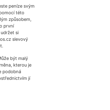
este peníze svým
 pomocí této
vělým způsobem,
o první
udržet si
os.cz slevový
t.
 Může být malý
 měna, kterou je
je podobná
střednictvím jí