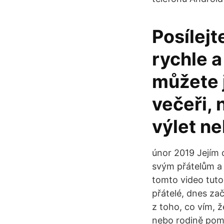
Posílejt
rychle a
můžete 
večeři, 
výlet n
únor 2019 Jejím 
svým přátelům a
tomto video tutor
přátelé, dnes za
z toho, co vím, 
nebo rodině pomo