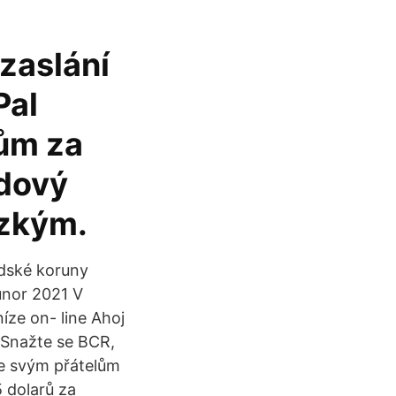
 zaslání
Pal
lům za
ndový
ízkým.
édské koruny
únor 2021 V
níze on- line Ahoj
 Snažte se BCR,
ne svým přátelům
5 dolarů za