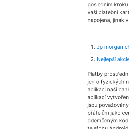
posledním kroku
vaší platební ka
napojena, jinak v
Jp morgan ch
Nejlepší akc
Platby prostředn
jen o fyzických 
aplikaci naší ban
aplikací vytvoře
jsou považovány 
přátelům jako ce
odemčeným kódem
telefonu Android