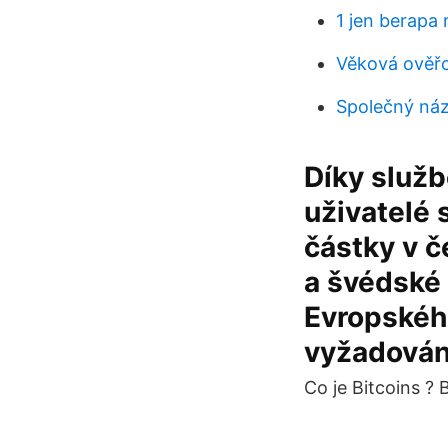
1 jen berapa 
Věková ověřo
Společný náz
Díky služb
uživatelé 
částky v č
a švédské
Evropskéh
vyžadován
Co je Bitcoins ?