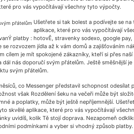
které pro vás vypočítávají všechny tyto výpočty.
Ušetřete si tak bolest a podívejte se na 
aplikace, které pro vás vypočítávají vš
vanÝ platby : hotovĚ, stravenky sodexo, google pay,
 se rozvozem jídla až k vám domů a zajišťováním ná
 cílem je mít spokojené zákazníky, kteří si přes naší
 a dál nás doporučí svým přátelům. Ještě směšnější j
ktu svým přátelům.
k měsíců, co Messenger představil schopnost odesílat 
možnost však Rozdělení šeku na večeři může být složit
emné a poplatky, může být ještě nepříjemnější. Ušetřet
yto skvělé aplikace, které pro vás vypočítávají všech
ánky uvidíš, kolik Tě stojí doprava. Nezapomeň odklik
odními podmínkami a vyber si vhodný způsob platby.