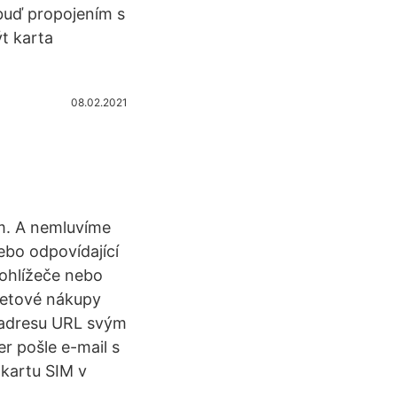
buď propojením s
t karta
08.02.2021
em. A nemluvíme
ebo odpovídající
rohlížeče nebo
netové nákupy
 adresu URL svým
r pošle e-mail s
kartu SIM v