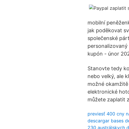
mobilní peněžen
jak poděkovat sv
společenské párt
personalizovaný 
kupón - únor 202
Stanovte tedy kon
nebo velký, ale k
možné okamžitě 
elektronické hot
můžete zaplatit 
previesť 400 cny n
descargar bases d
230 austrálskych d