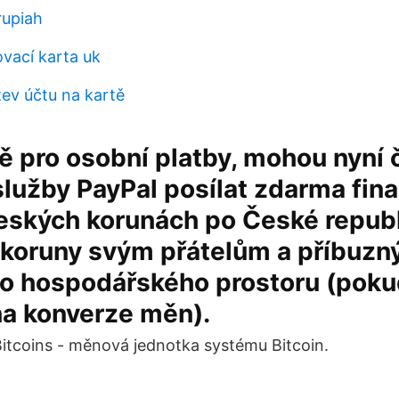
rupiah
vací karta uk
ev účtu na kartě
ě pro osobní platby, mohou nyní 
služby PayPal posílat zdarma fin
eských korunách po České republ
 koruny svým přátelům a příbuzn
o hospodářského prostoru (poku
a konverze měn).
 Bitcoins - měnová jednotka systému Bitcoin.