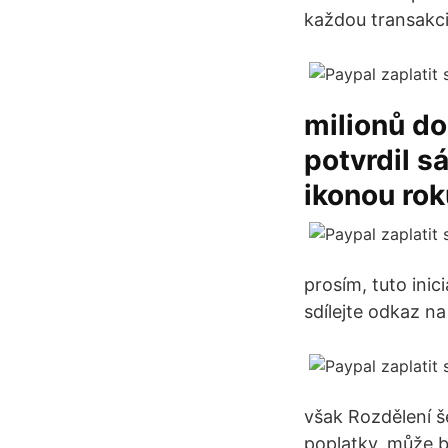
každou transakci
milionů do
potvrdil 
ikonou rok
prosím, tuto ini
sdílejte odkaz na 
však Rozdělení še
poplatky, může bý