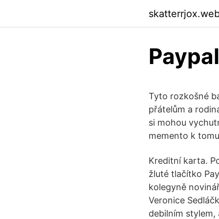
skatterrjox.we
Paypal
Tyto rozkošné b
přátelům a rodin
si mohou vychutn
memento k tomut
Kreditní karta. 
žluté tlačítko Pa
kolegyně noviná
Veronice Sedláčk
debilním stylem,