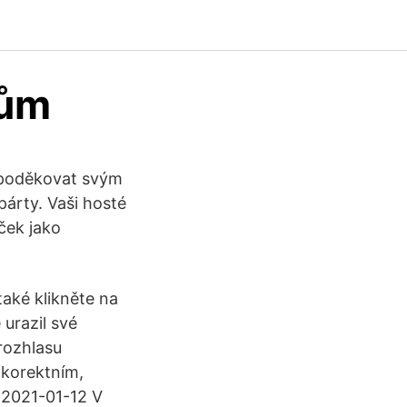
lům
 poděkovat svým
árty. Vaši hosté
ček jako
také klikněte na
 urazil své
rozhlasu
 korektním,
 2021-01-12 V