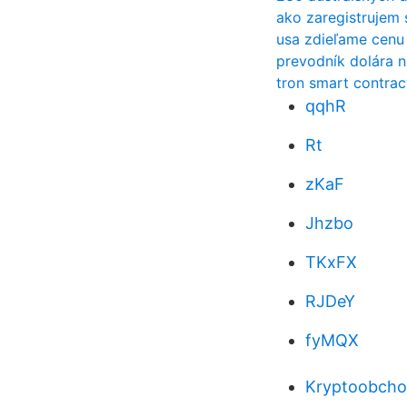
ako zaregistrujem 
usa zdieľame cenu
prevodník dolára n
tron smart contra
qqhR
Rt
zKaF
Jhzbo
TKxFX
RJDeY
fyMQX
Kryptoobchod