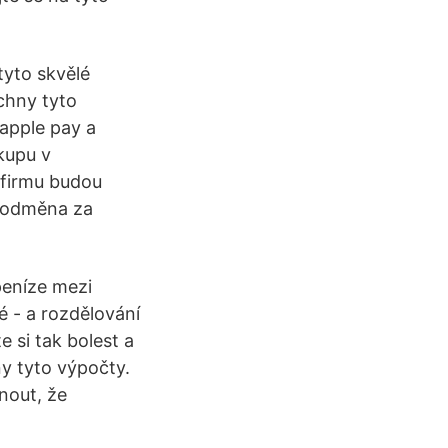
tyto skvělé
echny tyto
 apple pay a
kupu v
 firmu budou
e odměna za
peníze mezi
é - a rozdělování
e si tak bolest a
ny tyto výpočty.
nout, že