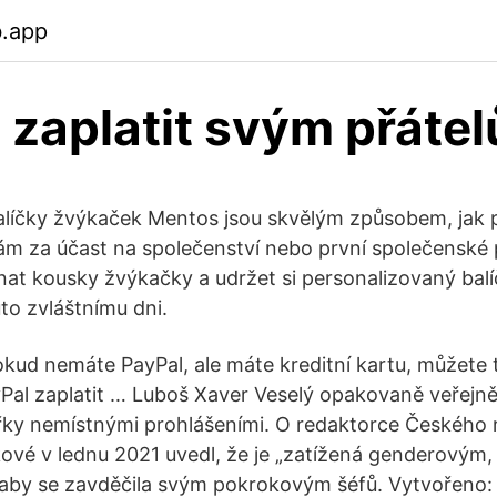
b.app
 zaplatit svým přáte
alíčky žvýkaček Mentos jsou skvělým způsobem, jak
ám za účast na společenství nebo první společenské p
at kousky žvýkačky a udržet si personalizovaný balí
o zvláštnímu dni.
Pokud nemáte PayPal, ale máte kreditní kartu, můžete 
yPal zaplatit … Luboš Xaver Veselý opakovaně veřejně
řky nemístnými prohlášeními. O redaktorce Českého 
ové v lednu 2021 uvedl, že je „zatížená genderovým,
 aby se zavděčila svým pokrokovým šéfů. Vytvořeno: