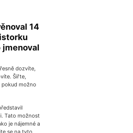
ěnoval 14
istorku
o jmenoval
řesně dozvíte,
íte. Šiřte,
ým, pokud možno
představil
li. Tato možnost
ako je nájemné a
jte se na tyto