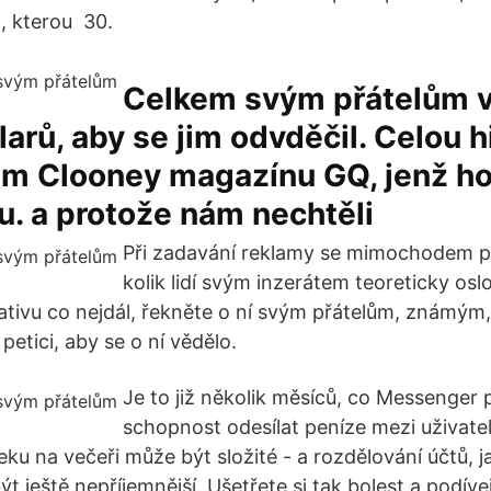
, kterou 30.
Celkem svým přátelům v
larů, aby se jim odvděčil. Celou h
sám Clooney magazínu GQ, jenž h
u. a protože nám nechtěli
Při zadavání reklamy se mimochodem p
kolik lidí svým inzerátem teoreticky oslov
ciativu co nejdál, řekněte o ní svým přátelům, znám
petici, aby se o ní vědělo.
Je to již několik měsíců, co Messenger 
schopnost odesílat peníze mezi uživate
ku na večeři může být složité - a rozdělování účtů, j
t ještě nepříjemnější. Ušetřete si tak bolest a podíve