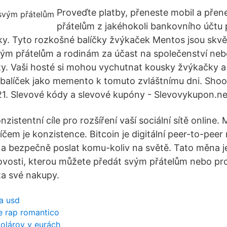
Proveďte platby, přeneste mobil a přen
přátelům z jakéhokoli bankovního účtu
ky. Tyto rozkošné balíčky žvýkaček Mentos jsou sk
ým přátelům a rodinám za účast na společenství neb
y. Vaši hosté si mohou vychutnat kousky žvýkačky a 
balíček jako memento k tomuto zvláštnímu dni. Shoo
1. Slevové kódy a slevové kupóny - Slevovykupon.ne
zistentní cíle pro rozšíření vaší sociální sítě online.
líčem je konzistence. Bitcoin je digitální peer-to-peer
a bezpečně poslat komu-koliv na světě. Tato měna 
ovosti, kterou můžete předát svým přátelům nebo pro
za své nakupy.
a usd
e rap romantico
olárov v eurách