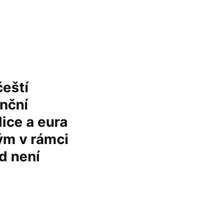
čeští
anční
ice a eura
ým v rámci
d není