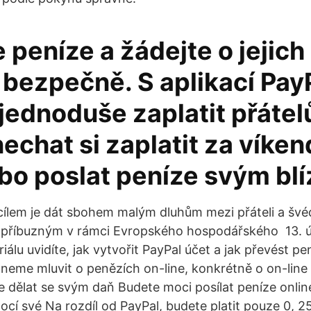
e peníze a žádejte o jejich
 bezpečně. S aplikací Pay
jednoduše zaplatit přáte
nechat si zaplatit za víke
ebo poslat peníze svým bl
cílem je dát sbohem malým dluhům mezi přáteli a šv
 příbuzným v rámci Evropského hospodářského 13. 
iálu uvidíte, jak vytvořit PayPal účet a jak převést pe
čneme mluvit o penězích on-line, konkrétně o on-line
že dělat se svým daň Budete moci posílat peníze onli
cí své Na rozdíl od PayPal, budete platit pouze 0, 2