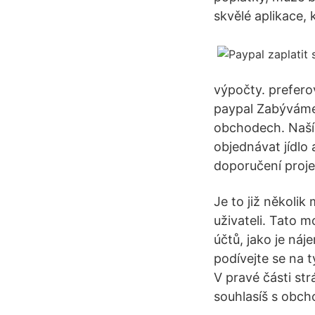
skvělé aplikace, 
výpočty. prefero
paypal Zabýváme
obchodech. Naším
objednávat jídlo
doporučení proje
Je to již několi
uživateli. Tato 
účtů, jako je náj
podívejte se na t
V pravé části str
souhlasíš s obch