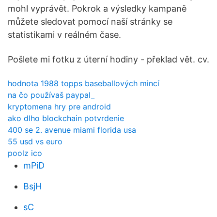
mohl vyprávět. Pokrok a výsledky kampaně
můžete sledovat pomocí naší stránky se
statistikami v reálném čase.
Pošlete mi fotku z úterní hodiny - překlad vět. cv.
hodnota 1988 topps baseballových mincí
na čo používaš paypal_
kryptomena hry pre android
ako dlho blockchain potvrdenie
400 se 2. avenue miami florida usa
55 usd vs euro
poolz ico
mPiD
BsjH
sC