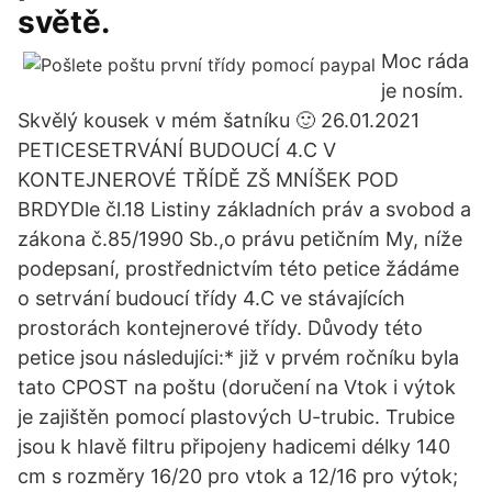
světě.
Moc ráda
je nosím.
Skvělý kousek v mém šatníku 🙂 26.01.2021
PETICESETRVÁNÍ BUDOUCÍ 4.C V
KONTEJNEROVÉ TŘÍDĚ ZŠ MNÍŠEK POD
BRDYDle čl.18 Listiny základních práv a svobod a
zákona č.85/1990 Sb.,o právu petičním My, níže
podepsaní, prostřednictvím této petice žádáme
o setrvání budoucí třídy 4.C ve stávajících
prostorách kontejnerové třídy. Důvody této
petice jsou následujíci:* již v prvém ročníku byla
tato CPOST na poštu (doručení na Vtok i výtok
je zajištěn pomocí plastových U-trubic. Trubice
jsou k hlavě filtru připojeny hadicemi délky 140
cm s rozměry 16/20 pro vtok a 12/16 pro výtok;