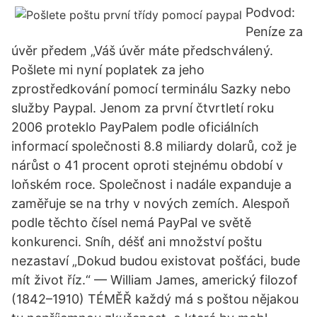
Podvod:
Peníze za
úvěr předem „Váš úvěr máte předschválený.
Pošlete mi nyní poplatek za jeho
zprostředkování pomocí terminálu Sazky nebo
služby Paypal. Jenom za první čtvrtletí roku
2006 proteklo PayPalem podle oficiálních
informací společnosti 8.8 miliardy dolarů, což je
nárůst o 41 procent oproti stejnému období v
loňském roce. Společnost i nadále expanduje a
zaměřuje se na trhy v nových zemích. Alespoň
podle těchto čísel nemá PayPal ve světě
konkurenci. Sníh, déšť ani množství poštu
nezastaví „Dokud budou existovat pošťáci, bude
mít život říz.“ — William James, americký filozof
(1842–1910) TÉMĚŘ každý má s poštou nějakou