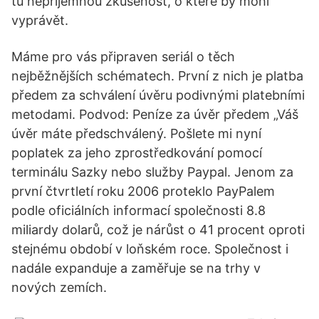
tu nepříjemnou zkušenost, o které by mohl
vyprávět.
Máme pro vás připraven seriál o těch
nejběžnějších schématech. První z nich je platba
předem za schválení úvěru podivnými platebními
metodami. Podvod: Peníze za úvěr předem „Váš
úvěr máte předschválený. Pošlete mi nyní
poplatek za jeho zprostředkování pomocí
terminálu Sazky nebo služby Paypal. Jenom za
první čtvrtletí roku 2006 proteklo PayPalem
podle oficiálních informací společnosti 8.8
miliardy dolarů, což je nárůst o 41 procent oproti
stejnému období v loňském roce. Společnost i
nadále expanduje a zaměřuje se na trhy v
nových zemích.