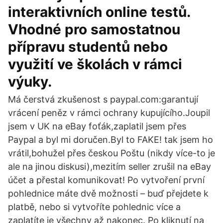
interaktivních online testů.
Vhodné pro samostatnou
přípravu studentů nebo
využití ve školách v rámci
výuky.
Má čerstvá zkušenost s paypal.com:garantují
vrácení peněz v rámci ochrany kupujícího.Joupil
jsem v UK na eBay foťák,zaplatil jsem přes
Paypal a byl mi doručen.Byl to FAKE! tak jsem ho
vrátil,bohužel přes českou Poštu (nikdy více-to je
ale na jinou diskusi),mezitím seller zrušil na eBay
účet a přestal komunikovat! Po vytvoření první
pohlednice máte dvě možnosti – buď přejdete k
platbě, nebo si vytvoříte pohlednic více a
zaplatíte je všechny až nakonec. Po kliknutí na