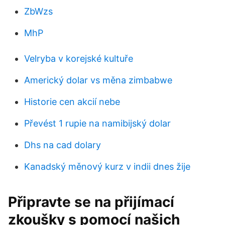
ZbWzs
MhP
Velryba v korejské kultuře
Americký dolar vs měna zimbabwe
Historie cen akcií nebe
Převést 1 rupie na namibijský dolar
Dhs na cad dolary
Kanadský měnový kurz v indii dnes žije
Připravte se na přijímací
zkoušky s pomocí našich