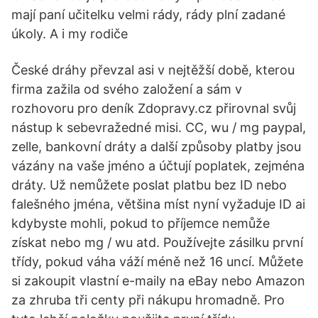
mají paní učitelku velmi rády, rády plní zadané
úkoly. A i my rodiče
České dráhy převzal asi v nejtěžší době, kterou
firma zažila od svého založení a sám v
rozhovoru pro deník Zdopravy.cz přirovnal svůj
nástup k sebevražedné misi. CC, wu / mg paypal,
zelle, bankovní dráty a další způsoby platby jsou
vázány na vaše jméno a účtují poplatek, zejména
dráty. Už nemůžete poslat platbu bez ID nebo
falešného jména, většina míst nyní vyžaduje ID ai
kdybyste mohli, pokud to příjemce nemůže
získat nebo mg / wu atd. Používejte zásilku první
třídy, pokud váha váží méně než 16 uncí. Můžete
si zakoupit vlastní e-maily na eBay nebo Amazon
za zhruba tři centy při nákupu hromadně. Pro