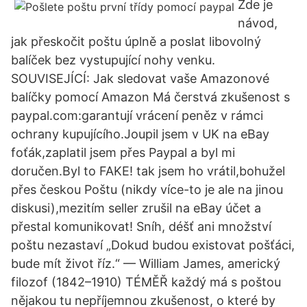
Zde je
návod,
jak přeskočit poštu úplně a poslat libovolný
balíček bez vystupující nohy venku.
SOUVISEJÍCÍ: Jak sledovat vaše Amazonové
balíčky pomocí Amazon Má čerstvá zkušenost s
paypal.com:garantují vrácení peněz v rámci
ochrany kupujícího.Joupil jsem v UK na eBay
foťák,zaplatil jsem přes Paypal a byl mi
doručen.Byl to FAKE! tak jsem ho vrátil,bohužel
přes českou Poštu (nikdy více-to je ale na jinou
diskusi),mezitím seller zrušil na eBay účet a
přestal komunikovat! Sníh, déšť ani množství
poštu nezastaví „Dokud budou existovat pošťáci,
bude mít život říz.“ — William James, americký
filozof (1842–1910) TÉMĚŘ každý má s poštou
nějakou tu nepříjemnou zkušenost, o které by