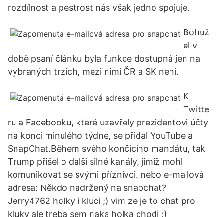
rozdílnost a pestrost nás však jedno spojuje.
Bohuž
el v
době psaní článku byla funkce dostupná jen na
vybraných trzích, mezi nimi ČR a SK není.
K
Twitte
ru a Facebooku, které uzavřely prezidentovi účty
na konci minulého týdne, se přidal YouTube a
SnapChat.Během svého končícího mandátu, tak
Trump přišel o další silné kanály, jimiž mohl
komunikovat se svými příznivci. nebo e-mailová
adresa: Někdo nadržený na snapchat?
Jerry4762 holky i kluci ;) vim ze je to chat pro
kluky ale treba sem naka holka chodi ;)