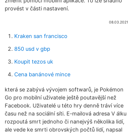
změnit pomocí mobilní aplikace. To lze snadno
provést v části nastavení.
08.03.2021
Kraken san francisco
850 usd v gbp
Koupit tezos uk
Cena banánové mince
která se zabývá vývojem softwarů, je Pokémon
Go pro mobilní uživatele ještě poutavější než
Facebook. Uživatelé u této hry denně tráví více
času než na sociální síti. E-mailová adresa V álku
rozpoutá smrt jednoho či nanejvýš několika lidí,
ale vede ke smrti obrovských počtů lidí, napsal