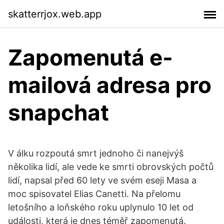
skatterrjox.web.app
Zapomenutá e-
mailová adresa pro
snapchat
V álku rozpoutá smrt jednoho či nanejvýš
několika lidí, ale vede ke smrti obrovských počtů
lidí, napsal před 60 lety ve svém eseji Masa a
moc spisovatel Elias Canetti. Na přelomu
letošního a loňského roku uplynulo 10 let od
události, která je dnes téměř zapomenutá.