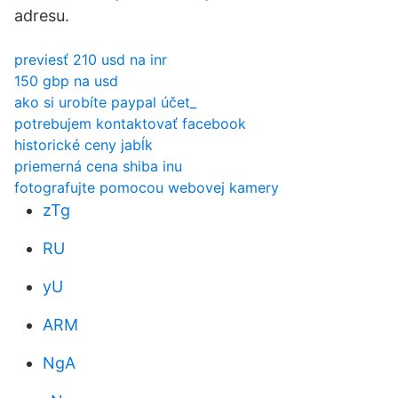
adresu.
previesť 210 usd na inr
150 gbp na usd
ako si urobíte paypal účet_
potrebujem kontaktovať facebook
historické ceny jabĺk
priemerná cena shiba inu
fotografujte pomocou webovej kamery
zTg
RU
yU
ARM
NgA