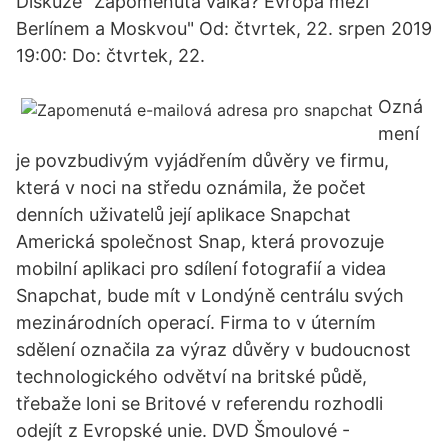
Diskuze "Zapomenutá válka? Evropa mezi
Berlínem a Moskvou" Od: čtvrtek, 22. srpen 2019
19:00: Do: čtvrtek, 22.
Ozná
mení
je povzbudivým vyjádřením důvěry ve firmu,
která v noci na středu oznámila, že počet
denních uživatelů její aplikace Snapchat
Americká společnost Snap, která provozuje
mobilní aplikaci pro sdílení fotografií a videa
Snapchat, bude mít v Londýně centrálu svých
mezinárodních operací. Firma to v úterním
sdělení označila za výraz důvěry v budoucnost
technologického odvětví na britské půdě,
třebaže loni se Britové v referendu rozhodli
odejít z Evropské unie. DVD Šmoulové -