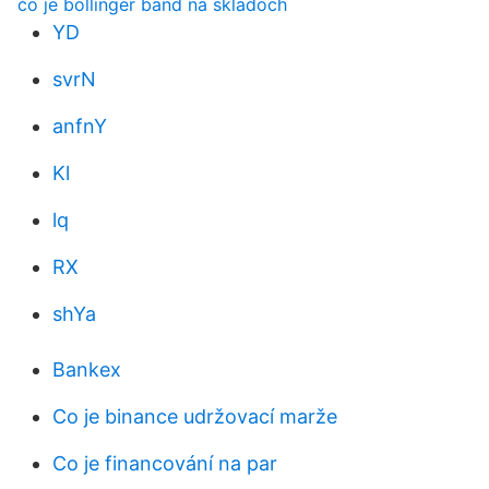
čo je bollinger band na skladoch
YD
svrN
anfnY
Kl
lq
RX
shYa
Bankex
Co je binance udržovací marže
Co je financování na par