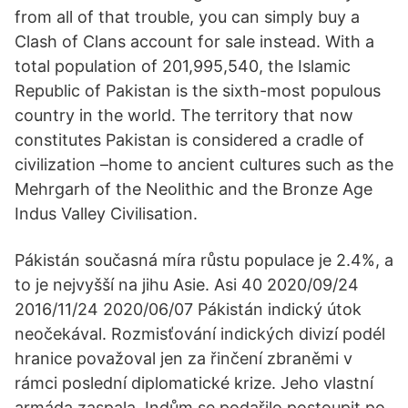
from all of that trouble, you can simply buy a
Clash of Clans account for sale instead. With a
total population of 201,995,540, the Islamic
Republic of Pakistan is the sixth-most populous
country in the world. The territory that now
constitutes Pakistan is considered a cradle of
civilization –home to ancient cultures such as the
Mehrgarh of the Neolithic and the Bronze Age
Indus Valley Civilisation.
Pákistán současná míra růstu populace je 2.4%, a
to je nejvyšší na jihu Asie. Asi 40 2020/09/24
2016/11/24 2020/06/07 Pákistán indický útok
neočekával. Rozmisťování indických divizí podél
hranice považoval jen za řinčení zbraněmi v
rámci poslední diplomatické krize. Jeho vlastní
armáda zaspala. Indům se podařilo postoupit po