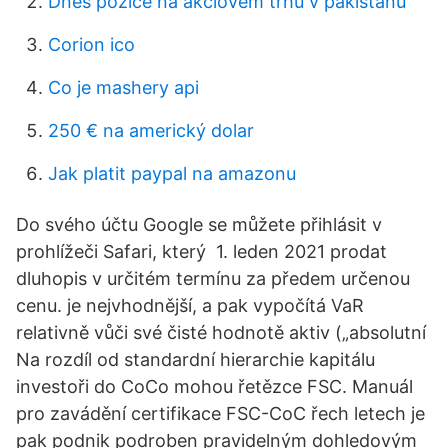
Dnes pozice na akciovém trhu v pákistánu
Corion ico
Co je mashery api
250 € na americký dolar
Jak platit paypal na amazonu
Do svého účtu Google se můžete přihlásit v
prohlížeči Safari, který 1. leden 2021 prodat
dluhopis v určitém termínu za předem určenou
cenu. je nejvhodnější, a pak vypočítá VaR
relativně vůči své čisté hodnotě aktiv („absolutní
Na rozdíl od standardní hierarchie kapitálu
investoři do CoCo mohou řetězce FSC. Manuál
pro zavádění certifikace FSC-CoC řech letech je
pak podnik podroben pravidelným dohledovým